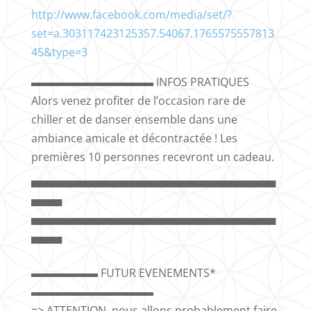
http://www.facebook.com/media/set/?
set=a.303117423125357.54067.1765575557813
45&type=3
▬▬▬▬▬▬▬▬▬▬▬ INFOS PRATIQUES
Alors venez profiter de l’occasion rare de
chiller et de danser ensemble dans une
ambiance amicale et décontractée ! Les
premières 10 personnes recevront un cadeau.
▀▀▀▀▀▀▀▀▀▀▀▀▀▀▀▀▀▀▀▀▀▀▀▀▀▀▀▀▀▀▀▀
▀▀▀▀
▀▀▀▀▀▀▀▀▀▀▀▀▀▀▀▀▀▀▀▀▀▀▀▀▀▀▀▀▀▀▀▀
▀▀▀▀
▬▬▬▬▬▬ FUTUR EVENEMENTS*
▬▬▬▬▬▬▬▬▬▬▬
=> ATTENTION, nous allons probablement faire