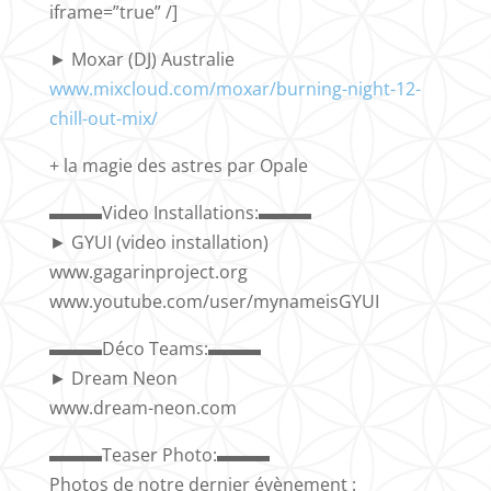
iframe=”true” /]
► Moxar (DJ) Australie
www.mixcloud.com/moxar/burning-night-12-
chill-out-mix/
+ la magie des astres par Opale
▬▬▬Video Installations:▬▬▬
► GYUI (video installation)
www.gagarinproject.org
www.youtube.com/user/mynameisGYUI
▬▬▬Déco Teams:▬▬▬
► Dream Neon
www.dream-neon.com
▬▬▬Teaser Photo:▬▬▬
Photos de notre dernier évènement :