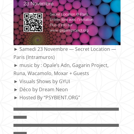
► Samedi 23 Novembre — Secret Location —
Paris (Intramuros)
► music by : Opale’s Adn, Gagarin Project,
Runa, Wacamolo, Moxar + Guests
► Visuals Shows by GYUI
► Déco by Dream Neon
► Hosted By “PSYBIENT.ORG”
▀▀▀▀▀▀▀▀▀▀▀▀▀▀▀▀▀▀▀▀▀▀▀▀▀▀▀▀▀▀▀▀
▀▀▀▀
▀▀▀▀▀▀▀▀▀▀▀▀▀▀▀▀▀▀▀▀▀▀▀▀▀▀▀▀▀▀▀▀