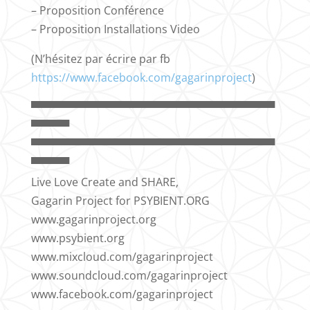
– Proposition Conférence
– Proposition Installations Video
(N’hésitez par écrire par fb
https://www.facebook.com/gagarinproject
)
▀▀▀▀▀▀▀▀▀▀▀▀▀▀▀▀▀▀▀▀▀▀▀▀▀▀▀▀▀▀▀▀
▀▀▀▀▀
▀▀▀▀▀▀▀▀▀▀▀▀▀▀▀▀▀▀▀▀▀▀▀▀▀▀▀▀▀▀▀▀
▀▀▀▀▀
Live Love Create and SHARE,
Gagarin Project for PSYBIENT.ORG
www.gagarinproject.org
www.psybient.org
www.mixcloud.com/gagarinproject
www.soundcloud.com/gagarinproject
www.facebook.com/gagarinproject