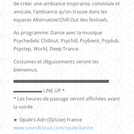
de créer une ambiance inspirante, conviviale et
amicale, l’ambiance qu’on trouve dans les
espaces Alternative/Chill-Out des festivals.
Au programme: Danse avec la musique
Psychedelic Chillout, Psychill, Psybient, Psydub,
Psystep, World, Deep Trance.
Costumes et déguisements seront les
bienvenus.
▀▀▀▀▀▀▀▀▀▀▀▀▀▀▀▀▀▀▀▀▀▀▀▀▀▀▀▀▀
▬▬▬▬▬▬ LINE UP *
* Les heures de passage seront affichées avant
la soirée.
► Opale’s Adn (DJ/Live) France
www.soundcloud.com/opale-karine