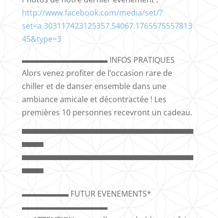
http://www.facebook.com/media/set/?
set=a.303117423125357.54067.1765575557813
45&type=3
▬▬▬▬▬▬▬▬▬▬▬ INFOS PRATIQUES
Alors venez profiter de l’occasion rare de
chiller et de danser ensemble dans une
ambiance amicale et décontractée ! Les
premières 10 personnes recevront un cadeau.
▀▀▀▀▀▀▀▀▀▀▀▀▀▀▀▀▀▀▀▀▀▀▀▀▀▀▀▀▀▀▀▀
▀▀▀▀
▀▀▀▀▀▀▀▀▀▀▀▀▀▀▀▀▀▀▀▀▀▀▀▀▀▀▀▀▀▀▀▀
▀▀▀▀
▬▬▬▬▬▬ FUTUR EVENEMENTS*
▬▬▬▬▬▬▬▬▬▬▬