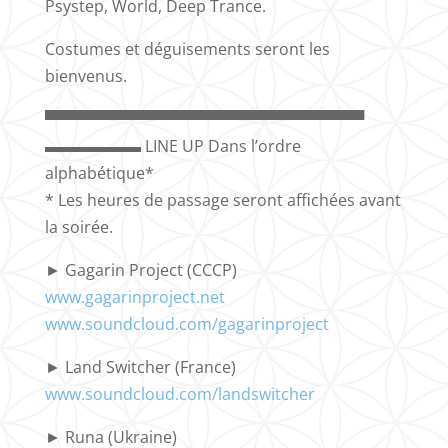
Psystep, World, Deep Trance.
Costumes et déguisements seront les
bienvenus.
▀▀▀▀▀▀▀▀▀▀▀▀▀▀▀▀▀▀▀▀▀▀▀▀▀▀▀▀▀
▬▬▬▬▬▬ LINE UP Dans l’ordre
alphabétique*
* Les heures de passage seront affichées avant
la soirée.
► Gagarin Project (CCCP)
www.gagarinproject.net
www.soundcloud.com/gagarinproject
► Land Switcher (France)
www.soundcloud.com/landswitcher
► Runa (Ukraine)