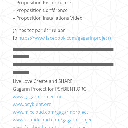
– Proposition Performance
– Proposition Conférence
– Proposition Installations Video
(N’hésitez par écrire par
fb
https://www.facebook.com/gagarinproject)
▀▀▀▀▀▀▀▀▀▀▀▀▀▀▀▀▀▀▀▀▀▀▀▀▀▀▀▀▀▀▀▀
▀▀▀▀▀
▀▀▀▀▀▀▀▀▀▀▀▀▀▀▀▀▀▀▀▀▀▀▀▀▀▀▀▀▀▀▀▀
▀▀▀▀▀
Live Love Create and SHARE,
Gagarin Project for PSYBIENT.ORG
www.gagarinproject.net
www.psybient.org
www.mixcloud.com/gagarinproject
www.soundcloud.com/gagarinproject
www.facebook.com/gagarinproject