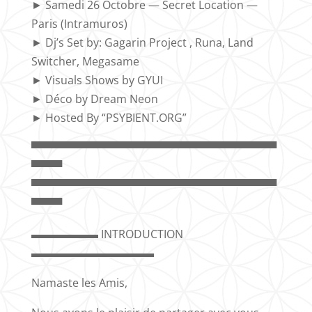
► Samedi 26 Octobre — Secret Location —
Paris (Intramuros)
► Dj’s Set by: Gagarin Project , Runa, Land
Switcher, Megasame
► Visuals Shows by GYUI
► Déco by Dream Neon
► Hosted By “PSYBIENT.ORG”
▀▀▀▀▀▀▀▀▀▀▀▀▀▀▀▀▀▀▀▀▀▀▀▀▀▀▀▀▀▀▀▀
▀▀▀▀
▀▀▀▀▀▀▀▀▀▀▀▀▀▀▀▀▀▀▀▀▀▀▀▀▀▀▀▀▀▀▀▀
▀▀▀▀
▬▬▬▬▬▬ INTRODUCTION
▬▬▬▬▬▬▬▬▬▬▬
Namaste les Amis,