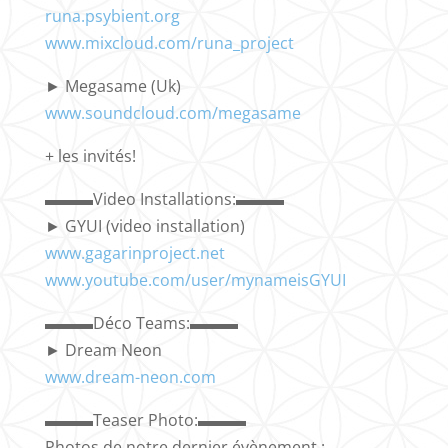
runa.psybient.org
www.mixcloud.com/runa_project
► Megasame (Uk)
www.soundcloud.com/megasame
+ les invités!
▬▬▬Video Installations:▬▬▬
► GYUI (video installation)
www.gagarinproject.net
www.youtube.com/user/mynameisGYUI
▬▬▬Déco Teams:▬▬▬
► Dream Neon
www.dream-neon.com
▬▬▬Teaser Photo:▬▬▬
Photos de notre dernier évènement :